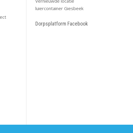
Vernieuwde locatie
luiercontainer Giesbeek
ject
Dorpsplatform Facebook