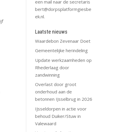
een mail naar de secretaris
bert@dorpsplatformgiesbe
ek.nl
.
jf
Laatste nieuws
Waardebon Zevenaar Doet
Gemeentelijke herindeling
Update werkzaamheden op
Rhederlaag door
zandwinning
Overlast door groot
onderhoud aan de
i
betonnen IJsselbrug in 2026
IJsseldorpen in actie voor
behoud Duiker/Stuw in
Valewaard