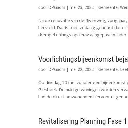
door
DPGadm
|
mei 23, 2022
|
Gemeente
,
Wer
Na de renovatie van de Rivierweg, vorig jaa
hersteld. Dat is toen zodanig gebeurd dat er
drempel onlangs opnieuw aangepast: minder ste
Voorlichtingsbijeenkomst bej
door
DPGadm
|
mei 22, 2022
|
Gemeente
,
Lee
Op dinsdag 10 mei vond er een bijeenkomst p
Giesbeek. De huidige woningen worden verv
had de direct omwonenden hiervoor uitgenodig
Revitalisering Planning Fase 1