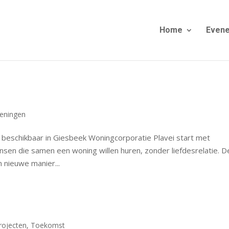
Home
Even
ieningen
 beschikbaar in Giesbeek Woningcorporatie Plavei start met
en die samen een woning willen huren, zonder liefdesrelatie. D
 nieuwe manier...
rojecten
,
Toekomst