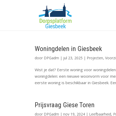
Woningdelen in Giesbeek
door
DPGadm
|
jul 23, 2025
|
Projecten
,
Voorz
Wist je dat? Eerste woning voor woningdelen
woningdelen: een nieuwe woonvorm voor mens
eerste woning is beschikbaar in Giesbeek. Een
Prijsvraag Giese Toren
door
DPGadm
|
nov 19, 2024
|
Leefbaarheid
,
P