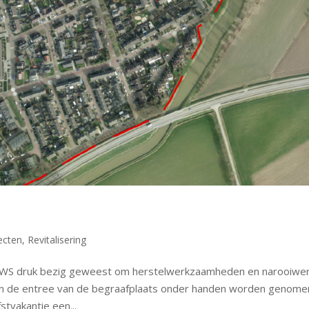
ecten
,
Revitalisering
KWS druk bezig geweest om herstelwerkzaamheden en narooiwe
en de entree van de begraafplaats onder handen worden genome
tvakantie een...