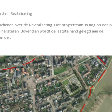
ecten
,
Revitalisering
schenen over de Revitalisering. Het projectteam is nog op een 
e herstellen. Bovendien wordt de laatste hand gelegd aan de
n de...