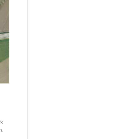
rk
n.