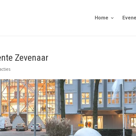
Home
Even
ente Zevenaar
acties