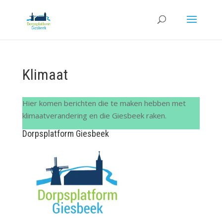
Klimaat
Hier komen berichten die te maken hebben met
klimaatverandering en die Giesbeek raken.
Dorpsplatform Giesbeek