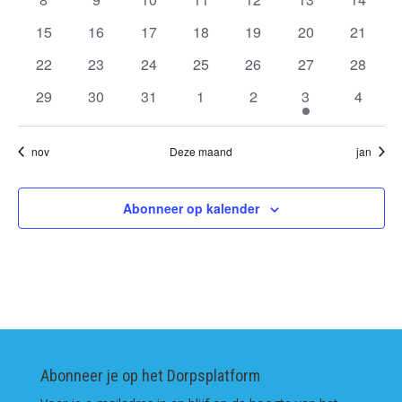
evenementen
evenementen
evenementen
evenementen
evenementen
evenementen
evenem
0
0
0
0
0
0
0
15
16
17
18
19
20
21
evenementen
evenementen
evenementen
evenementen
evenementen
evenementen
evenem
0
0
0
0
0
0
0
22
23
24
25
26
27
28
evenementen
evenementen
evenementen
evenementen
evenementen
evenementen
evenem
0
0
0
0
0
1
0
29
30
31
1
2
3
4
evenementen
evenementen
evenementen
evenementen
evenementen
evenement
evenem
nov
Deze maand
jan
Abonneer op kalender
Abonneer je op het Dorpsplatform