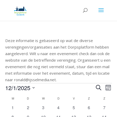
Deze informatie is gebaseerd op wat de diverse
verenigingen/organisaties aan het Dorpsplatform hebben
aangeleverd. Wilt u naar een evenement check dan ook de
website van de betreffende vereniging. Organiseert u een
evenement die nog niet vermeld staat, stuur dan een mail
met informatie over het evenement, datum, tijd en locatie
naar ronald@ijsselmedia.net.
Evenementen
Evenem
Eve
12/1/2025
Zoeken
Maan
wee
Zoeken
Selecteer
navi
Kalender
M
MAANDAG
D
DINSDAG
W
WOENSDAG
D
DONDERDAG
V
VRIJDAG
Z
ZATERDAG
Z
ZONDA
en
een
van
weergev
0
0
0
0
0
0
0
1
2
3
4
5
6
7
datum.
Evenementen
navigati
evenementen
evenementen
evenementen
evenementen
evenementen
evenementen
evenem
0
0
0
0
0
0
0
8
9
10
11
12
13
14