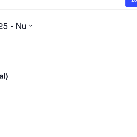
Zo
025
 - 
Nu
al)