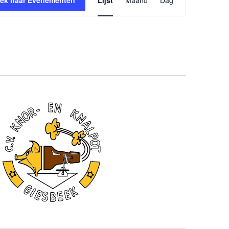
weergaven
ek naar Evenementen
Lijst
Maand
Dag
navigatie