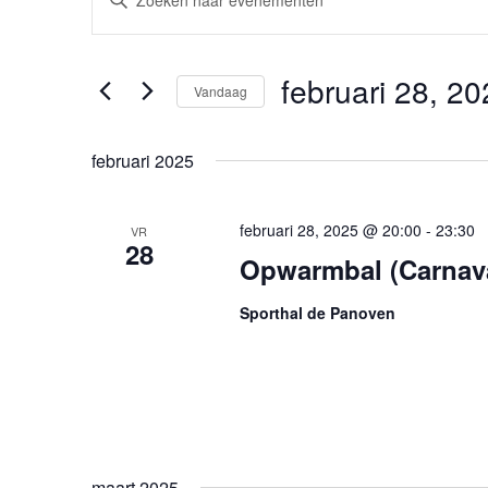
Zoeken
een
en
keyword
weergeven
in.
februari 28, 2
navigatie
Vandaag
Zoek
Selecteer
voor
een
Evenementen
februari 2025
datum.
met
keyword.
februari 28, 2025 @ 20:00
-
23:30
VR
28
Opwarmbal (Carnav
Sporthal de Panoven
maart 2025