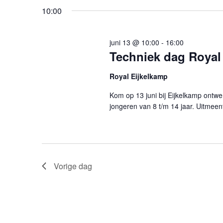
een
Evenementen
10:00
datum.
met
keyword.
juni 13 @ 10:00
-
16:00
Techniek dag Royal
Royal Eijkelkamp
Kom op 13 juni bij Eijkelkamp ont
jongeren van 8 t/m 14 jaar. Uitmee
Vorige dag