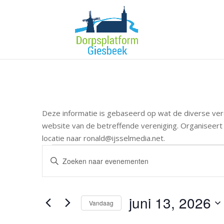
Deze informatie is gebaseerd op wat de diverse ver
website van de betreffende vereniging. Organiseert 
locatie naar ronald@ijsselmedia.net.
Evenementen
Evenementen
Vul
Zoeken
in
een
en
juni
keyword
weergeven
13,
in.
juni 13, 2026
navigatie
Vandaag
Zoek
2026
Selecteer
voor