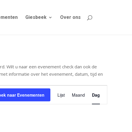
ementen
Giesbeek
Over ons
rd. Wilt u naar een evenement check dan ook de
met informatie over het evenement, datum, tijd en
Evenement
weergaven
oek naar Evenementen
Lijst
Maand
Dag
navigatie